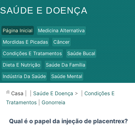
SAÚDE E DOENÇA
Página Inicial
Medicina Alternativa
Mordidas E Picadas
Câncer
Condições E Tratamentos
Saúde Bucal
Dieta E Nutrição
Saúde Da Família
Indústria Da Saúde
Saúde Mental
Saúde Pública E Segurança
Cirurgias E Procedimentos
Casa
| |
Saúde E Doença
> |
Condições E
Saúde
Tratamentos
|
Gonorreia
Qual é o papel da injeção de placentrex?