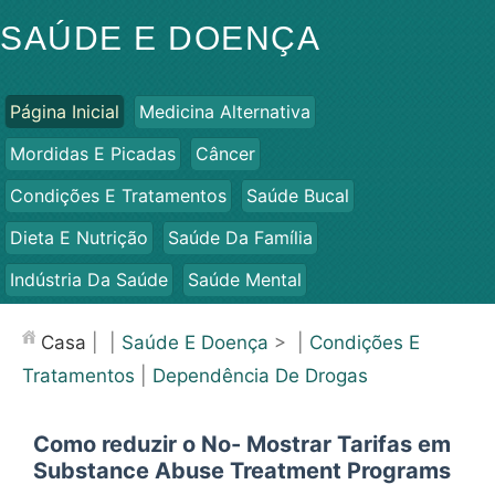
SAÚDE E DOENÇA
Página Inicial
Medicina Alternativa
Mordidas E Picadas
Câncer
Condições E Tratamentos
Saúde Bucal
Dieta E Nutrição
Saúde Da Família
Indústria Da Saúde
Saúde Mental
Saúde Pública E Segurança
Cirurgias E Procedimentos
Casa
| |
Saúde E Doença
> |
Condições E
Saúde
Tratamentos
|
Dependência De Drogas
Como reduzir o No- Mostrar Tarifas em
Substance Abuse Treatment Programs