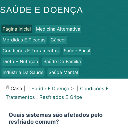
SAÚDE E DOENÇA
Página Inicial
Medicina Alternativa
Mordidas E Picadas
Câncer
Condições E Tratamentos
Saúde Bucal
Dieta E Nutrição
Saúde Da Família
Indústria Da Saúde
Saúde Mental
Saúde Pública E Segurança
Cirurgias E Procedimentos
Casa
| |
Saúde E Doença
> |
Condições E
Saúde
Tratamentos
|
Resfriados E Gripe
Quais sistemas são afetados pelo
resfriado comum?