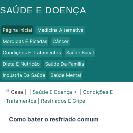
SAÚDE E DOENÇA
Página Inicial
Medicina Alternativa
Mordidas E Picadas
Câncer
Condições E Tratamentos
Saúde Bucal
Dieta E Nutrição
Saúde Da Família
Indústria Da Saúde
Saúde Mental
Saúde Pública E Segurança
Cirurgias E Procedimentos
Casa
| |
Saúde E Doença
> |
Condições E
Saúde
Tratamentos
|
Resfriados E Gripe
Como bater o resfriado comum