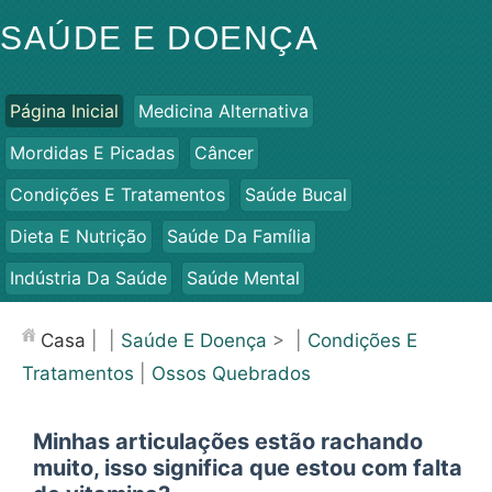
SAÚDE E DOENÇA
Página Inicial
Medicina Alternativa
Mordidas E Picadas
Câncer
Condições E Tratamentos
Saúde Bucal
Dieta E Nutrição
Saúde Da Família
Indústria Da Saúde
Saúde Mental
Saúde Pública E Segurança
Cirurgias E Procedimentos
Casa
| |
Saúde E Doença
> |
Condições E
Saúde
Tratamentos
|
Ossos Quebrados
Minhas articulações estão rachando
muito, isso significa que estou com falta