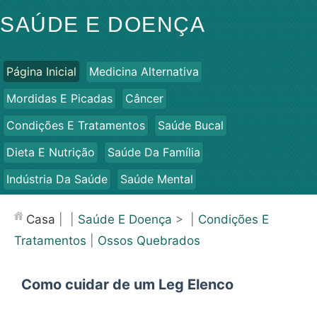
SAÚDE E DOENÇA
Página Inicial
Medicina Alternativa
Mordidas E Picadas
Câncer
Condições E Tratamentos
Saúde Bucal
Dieta E Nutrição
Saúde Da Família
Indústria Da Saúde
Saúde Mental
Saúde Pública E Segurança
Cirurgias E Procedimentos
Casa
| |
Saúde E Doença
> |
Condições E
Saúde
Tratamentos
|
Ossos Quebrados
Como cuidar de um Leg Elenco