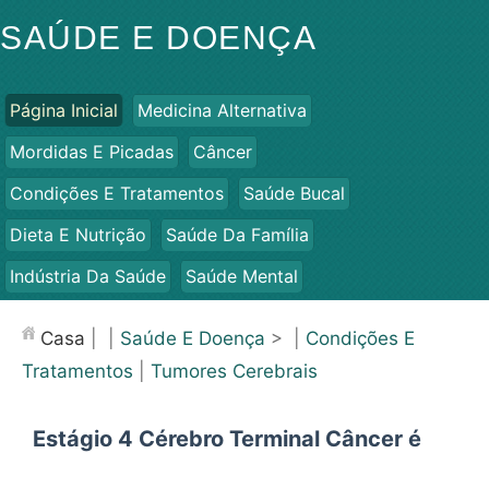
SAÚDE E DOENÇA
Página Inicial
Medicina Alternativa
Mordidas E Picadas
Câncer
Condições E Tratamentos
Saúde Bucal
Dieta E Nutrição
Saúde Da Família
Indústria Da Saúde
Saúde Mental
Saúde Pública E Segurança
Cirurgias E Procedimentos
Casa
| |
Saúde E Doença
> |
Condições E
Saúde
Tratamentos
|
Tumores Cerebrais
Estágio 4 Cérebro Terminal Câncer é