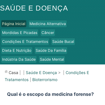
SAÚDE E DOENÇA
Página Inicial
Medicina Alternativa
Mordidas E Picadas
Câncer
Condições E Tratamentos
Saúde Bucal
Dieta E Nutrição
Saúde Da Família
Indústria Da Saúde
Saúde Mental
Saúde Pública E Segurança
Cirurgias E Procedimentos
Casa
| |
Saúde E Doença
> |
Condições E
Saúde
Tratamentos
|
Bioterrorismo
Qual é o escopo da medicina forense?