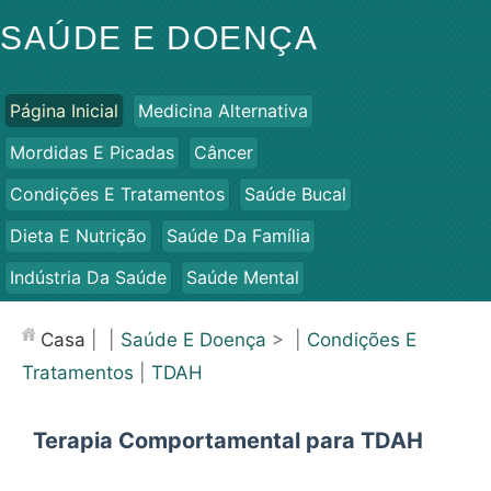
SAÚDE E DOENÇA
Página Inicial
Medicina Alternativa
Mordidas E Picadas
Câncer
Condições E Tratamentos
Saúde Bucal
Dieta E Nutrição
Saúde Da Família
Indústria Da Saúde
Saúde Mental
Saúde Pública E Segurança
Cirurgias E Procedimentos
Casa
| |
Saúde E Doença
> |
Condições E
Saúde
Tratamentos
|
TDAH
Terapia Comportamental para TDAH