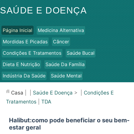
SAÚDE E DOENÇA
Página Inicial
Medicina Alternativa
Mordidas E Picadas
Câncer
Condições E Tratamentos
Saúde Bucal
Dieta E Nutrição
Saúde Da Família
Indústria Da Saúde
Saúde Mental
Saúde Pública E Segurança
Cirurgias E Procedimentos
Casa
| |
Saúde E Doença
> |
Condições E
Saúde
Tratamentos
|
TDA
Halibut:como pode beneficiar o seu bem-
estar geral