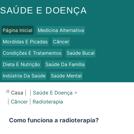
SAÚDE E DOENÇA
Página Inicial
Medicina Alternativa
Mordidas E Picadas
Câncer
Condições E Tratamentos
Saúde Bucal
Dieta E Nutrição
Saúde Da Família
Indústria Da Saúde
Saúde Mental
Saúde Pública E Segurança
Cirurgias E Procedimentos
Casa
| |
Saúde E Doença
>
Saúde
|
Câncer
|
Radioterapia
Como funciona a radioterapia?