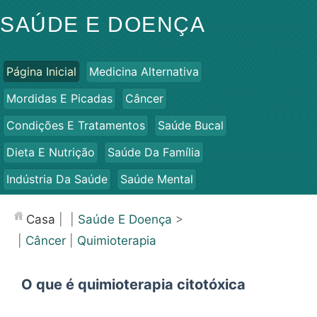
SAÚDE E DOENÇA
Página Inicial
Medicina Alternativa
Mordidas E Picadas
Câncer
Condições E Tratamentos
Saúde Bucal
Dieta E Nutrição
Saúde Da Família
Indústria Da Saúde
Saúde Mental
Saúde Pública E Segurança
Cirurgias E Procedimentos
Casa
| |
Saúde E Doença
>
Saúde
|
Câncer
|
Quimioterapia
O que é quimioterapia citotóxica