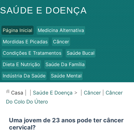
SAÚDE E DOENÇA
Página Inicial
Medicina Alternativa
Mordidas E Picadas
Câncer
Condições E Tratamentos
Saúde Bucal
Dieta E Nutrição
Saúde Da Família
Indústria Da Saúde
Saúde Mental
Saúde Pública E Segurança
Cirurgias E Procedimentos
Casa
| |
Saúde E Doença
> |
Câncer
|
Câncer
Saúde
Do Colo Do Útero
Uma jovem de 23 anos pode ter câncer
cervical?