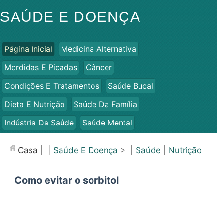
SAÚDE E DOENÇA
Página Inicial
Medicina Alternativa
Mordidas E Picadas
Câncer
Condições E Tratamentos
Saúde Bucal
Dieta E Nutrição
Saúde Da Família
Indústria Da Saúde
Saúde Mental
Saúde Pública E Segurança
Cirurgias E Procedimentos
Casa
| |
Saúde E Doença
> |
Saúde
|
Nutrição
Saúde
Como evitar o sorbitol