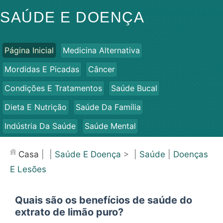
SAÚDE E DOENÇA
Página Inicial
Medicina Alternativa
Mordidas E Picadas
Câncer
Condições E Tratamentos
Saúde Bucal
Dieta E Nutrição
Saúde Da Família
Indústria Da Saúde
Saúde Mental
Saúde Pública E Segurança
Cirurgias E Procedimentos
Casa
| |
Saúde E Doença
> |
Saúde
|
Doenças
Saúde
E Lesões
Quais são os benefícios de saúde do
extrato de limão puro?