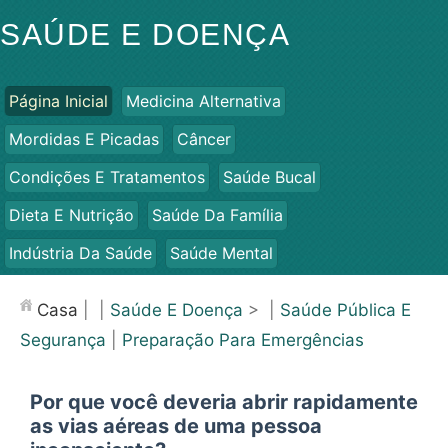
SAÚDE E DOENÇA
Página Inicial
Medicina Alternativa
Mordidas E Picadas
Câncer
Condições E Tratamentos
Saúde Bucal
Dieta E Nutrição
Saúde Da Família
Indústria Da Saúde
Saúde Mental
Saúde Pública E Segurança
Cirurgias E Procedimentos
Casa
| |
Saúde E Doença
> |
Saúde Pública E
Saúde
Segurança
|
Preparação Para Emergências
Por que você deveria abrir rapidamente
as vias aéreas de uma pessoa