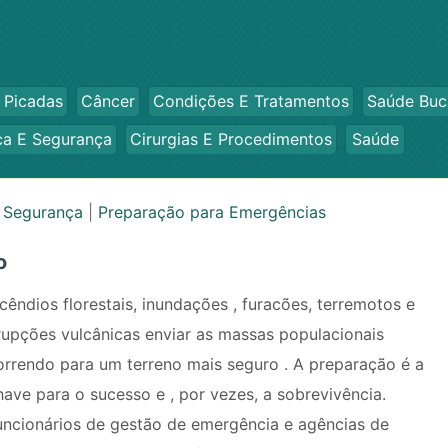
 Picadas
Câncer
Condições E Tratamentos
Saúde Buc
ca E Segurança
Cirurgias E Procedimentos
Saúde
e Segurança
|
Preparação para Emergências
o
ncêndios florestais, inundações , furacões, terremotos e
rupções vulcânicas enviar as massas populacionais
orrendo para um terreno mais seguro . A preparação é a
have para o sucesso e , por vezes, a sobrevivência.
uncionários de gestão de emergência e agências de