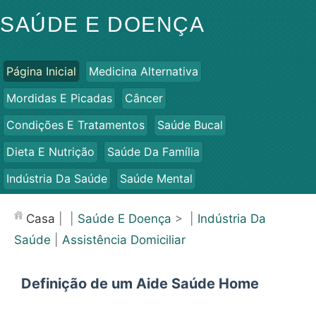
SAÚDE E DOENÇA
Página Inicial
Medicina Alternativa
Mordidas E Picadas
Câncer
Condições E Tratamentos
Saúde Bucal
Dieta E Nutrição
Saúde Da Família
Indústria Da Saúde
Saúde Mental
Saúde Pública E Segurança
Cirurgias E Procedimentos
Casa
| |
Saúde E Doença
> |
Indústria Da
Saúde
Saúde
|
Assistência Domiciliar
Definição de um Aide Saúde Home