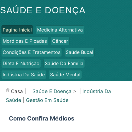
SAÚDE E DOENÇA
Página Inicial
Medicina Alternativa
Mordidas E Picadas
Câncer
Condições E Tratamentos
Saúde Bucal
Dieta E Nutrição
Saúde Da Família
Indústria Da Saúde
Saúde Mental
Saúde Pública E Segurança
Cirurgias E Procedimentos
Casa
| |
Saúde E Doença
> |
Indústria Da
Saúde
Saúde
|
Gestão Em Saúde
Como Confira Médicos