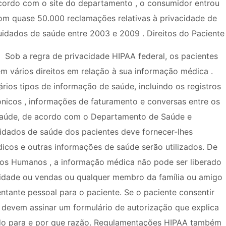
cordo com o site do departamento , o consumidor entrou
om quase 50.000 reclamações relativas à privacidade de
uidados de saúde entre 2003 e 2009 . Direitos do Paciente
Sob a regra de privacidade HIPAA federal, os pacientes
êm vários direitos em relação à sua informação médica .
rios tipos de informação de saúde, incluindo os registros
ónicos , informações de faturamento e conversas entre os
saúde, de acordo com o Departamento de Saúde e
idados de saúde dos pacientes deve fornecer-lhes
icos e outras informações de saúde serão utilizados. De
s Humanos , a informação médica não pode ser liberado
idade ou vendas ou qualquer membro da família ou amigo
tante pessoal para o paciente. Se o paciente consentir
s devem assinar um formulário de autorização que explica
ado para e por que razão. Regulamentações HIPAA também