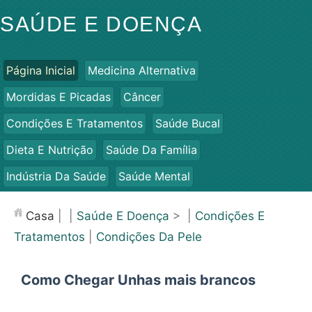
SAÚDE E DOENÇA
Página Inicial
Medicina Alternativa
Mordidas E Picadas
Câncer
Condições E Tratamentos
Saúde Bucal
Dieta E Nutrição
Saúde Da Família
Indústria Da Saúde
Saúde Mental
Saúde Pública E Segurança
Cirurgias E Procedimentos
Casa
| |
Saúde E Doença
> |
Condições E
Saúde
Tratamentos
|
Condições Da Pele
Como Chegar Unhas mais brancos