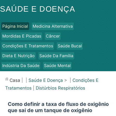
SAÚDE E DOENÇA
Página Inicial
Medicina Alternativa
Mordidas E Picadas
Câncer
Condições E Tratamentos
Saúde Bucal
Dieta E Nutrição
Saúde Da Família
Indústria Da Saúde
Saúde Mental
Saúde Pública E Segurança
Cirurgias E Procedimentos
Casa
| |
Saúde E Doença
> |
Condições E
Saúde
Tratamentos
|
Distúrbios Respiratórios
Como definir a taxa de fluxo de oxigênio
que sai de um tanque de oxigênio