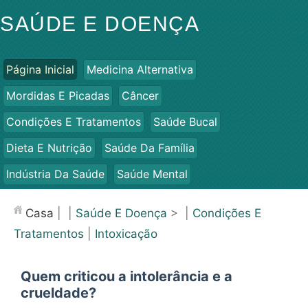
SAÚDE E DOENÇA
Página Inicial
Medicina Alternativa
Mordidas E Picadas
Câncer
Condições E Tratamentos
Saúde Bucal
Dieta E Nutrição
Saúde Da Família
Indústria Da Saúde
Saúde Mental
Saúde Pública E Segurança
Cirurgias E Procedimentos
Casa
| |
Saúde E Doença
> |
Condições E
Saúde
Tratamentos
|
Intoxicação
Quem criticou a intolerância e a
crueldade?