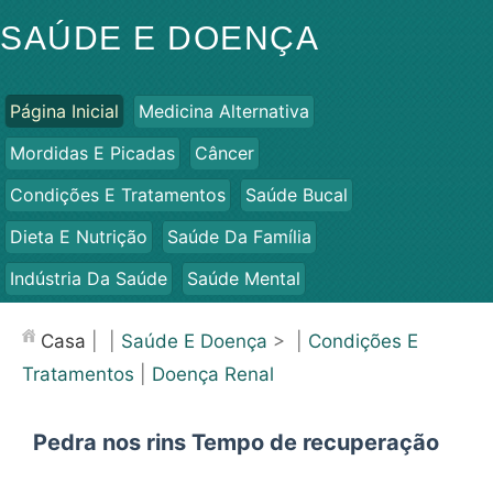
SAÚDE E DOENÇA
Página Inicial
Medicina Alternativa
Mordidas E Picadas
Câncer
Condições E Tratamentos
Saúde Bucal
Dieta E Nutrição
Saúde Da Família
Indústria Da Saúde
Saúde Mental
Saúde Pública E Segurança
Cirurgias E Procedimentos
Casa
| |
Saúde E Doença
> |
Condições E
Saúde
Tratamentos
|
Doença Renal
Pedra nos rins Tempo de recuperação