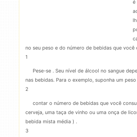
é
a
l
p
c
no seu peso e do número de bebidas que você c
1
Pese-se . Seu nível de álcool no sangue dep
nas bebidas. Para o exemplo, suponha um peso 
2
contar o número de bebidas que você consum
cerveja, uma taça de vinho ou uma onça de lico
bebida mista média ) .
3