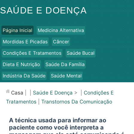
SAÚDE E DOENÇA
Página Inicial
Medicina Alternativa
Mordidas E Picadas
Câncer
Condições E Tratamentos
Saúde Bucal
Dieta E Nutrição
Saúde Da Família
Indústria Da Saúde
Saúde Mental
Saúde Pública E Segurança
Cirurgias E Procedimentos
Casa
| |
Saúde E Doença
> |
Condições E
Saúde
Tratamentos
|
Transtornos Da Comunicação
A técnica usada para informar ao
paciente como você interpreta a