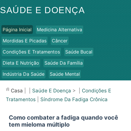
SAÚDE E DOENÇA
Página Inicial
Medicina Alternativa
Mordidas E Picadas
Câncer
Condições E Tratamentos
Saúde Bucal
Dieta E Nutrição
Saúde Da Família
Indústria Da Saúde
Saúde Mental
Saúde Pública E Segurança
Cirurgias E Procedimentos
Casa
| |
Saúde E Doença
> |
Condições E
Saúde
Tratamentos
|
Síndrome Da Fadiga Crônica
Como combater a fadiga quando você
tem mieloma múltiplo