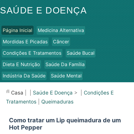
SAÚDE E DOENÇA
Página Inicial
Medicina Alternativa
Mordidas E Picadas
Câncer
Condições E Tratamentos
Saúde Bucal
Dieta E Nutrição
Saúde Da Família
Indústria Da Saúde
Saúde Mental
Saúde Pública E Segurança
Cirurgias E Procedimentos
Casa
| |
Saúde E Doença
> |
Condições E
Saúde
Tratamentos
|
Queimaduras
Como tratar um Lip queimadura de um
Hot Pepper