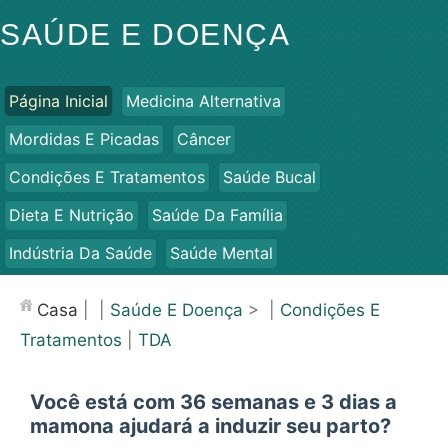
SAÚDE E DOENÇA
Página Inicial
Medicina Alternativa
Mordidas E Picadas
Câncer
Condições E Tratamentos
Saúde Bucal
Dieta E Nutrição
Saúde Da Família
Indústria Da Saúde
Saúde Mental
Saúde Pública E Segurança
Cirurgias E Procedimentos
Casa
| |
Saúde E Doença
> |
Condições E
Saúde
Tratamentos
|
TDA
Você está com 36 semanas e 3 dias a
mamona ajudará a induzir seu parto?