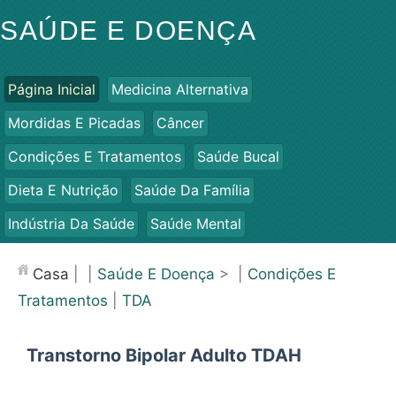
SAÚDE E DOENÇA
Página Inicial
Medicina Alternativa
Mordidas E Picadas
Câncer
Condições E Tratamentos
Saúde Bucal
Dieta E Nutrição
Saúde Da Família
Indústria Da Saúde
Saúde Mental
Saúde Pública E Segurança
Cirurgias E Procedimentos
Casa
| |
Saúde E Doença
> |
Condições E
Saúde
Tratamentos
|
TDA
Transtorno Bipolar Adulto TDAH