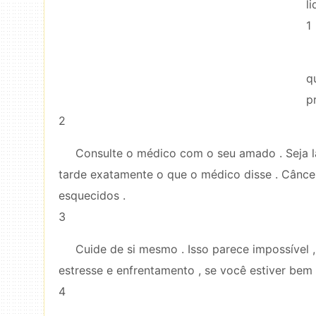
li
1
q
p
2
Consulte o médico com o seu amado . Seja lá
tarde exatamente o que o médico disse . Cânce
esquecidos .
3
Cuide de si mesmo . Isso parece impossível 
estresse e enfrentamento , se você estiver bem
4