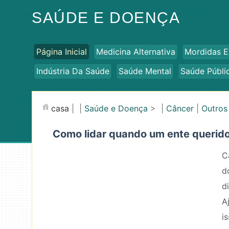
SAÚDE E DOENÇA
Página Inicial
Medicina Alternativa
Mordidas E
Indústria Da Saúde
Saúde Mental
Saúde Públi
casa
| |
Saúde e Doença
> |
Câncer
|
Outros
Como lidar quando um ente querid
C
d
d
A
i