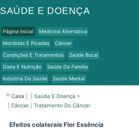
SAÚDE E DOENÇA
Página Inicial
Medicina Alternativa
Mordidas E Picadas
Câncer
Condições E Tratamentos
Saúde Bucal
Dieta E Nutrição
Saúde Da Família
Indústria Da Saúde
Saúde Mental
Saúde Pública E Segurança
Cirurgias E Procedimentos
Casa
| |
Saúde E Doença
>
Saúde
|
Câncer
|
Tratamento Do Câncer
Efeitos colaterais Flor Essência