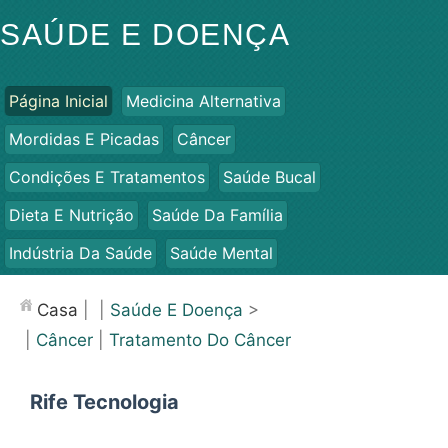
SAÚDE E DOENÇA
Página Inicial
Medicina Alternativa
Mordidas E Picadas
Câncer
Condições E Tratamentos
Saúde Bucal
Dieta E Nutrição
Saúde Da Família
Indústria Da Saúde
Saúde Mental
Saúde Pública E Segurança
Cirurgias E Procedimentos
Casa
| |
Saúde E Doença
>
Saúde
|
Câncer
|
Tratamento Do Câncer
Rife Tecnologia