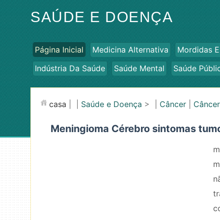
SAÚDE E DOENÇA
Página Inicial
Medicina Alternativa
Mordidas E
Indústria Da Saúde
Saúde Mental
Saúde Públi
casa
| |
Saúde e Doença
> |
Câncer
|
Câncer
Meningioma Cérebro sintomas tumo
m
m
n
t
c