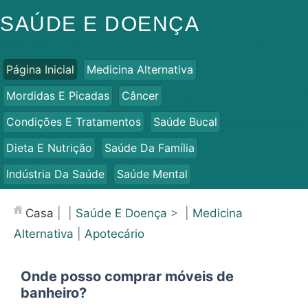
SAÚDE E DOENÇA
Página Inicial
Medicina Alternativa
Mordidas E Picadas
Câncer
Condições E Tratamentos
Saúde Bucal
Dieta E Nutrição
Saúde Da Família
Indústria Da Saúde
Saúde Mental
Saúde Pública E Segurança
Cirurgias E Procedimentos
Casa
| |
Saúde E Doença
> |
Medicina
Saúde
Alternativa
|
Apotecário
Onde posso comprar móveis de
banheiro?