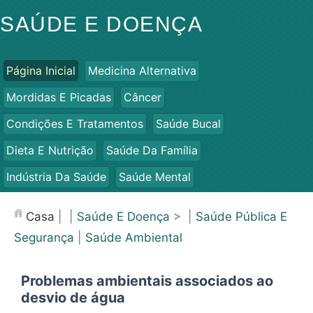
SAÚDE E DOENÇA
Página Inicial
Medicina Alternativa
Mordidas E Picadas
Câncer
Condições E Tratamentos
Saúde Bucal
Dieta E Nutrição
Saúde Da Família
Indústria Da Saúde
Saúde Mental
Saúde Pública E Segurança
Cirurgias E Procedimentos
Casa
| |
Saúde E Doença
> |
Saúde Pública E
Saúde
Segurança
|
Saúde Ambiental
Problemas ambientais associados ao
desvio de água