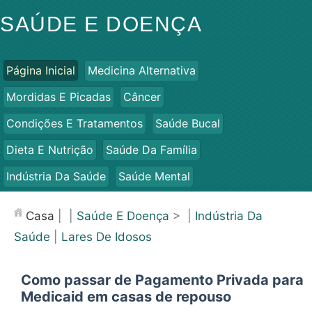
SAÚDE E DOENÇA
Página Inicial
Medicina Alternativa
Mordidas E Picadas
Câncer
Condições E Tratamentos
Saúde Bucal
Dieta E Nutrição
Saúde Da Família
Indústria Da Saúde
Saúde Mental
Saúde Pública E Segurança
Cirurgias E Procedimentos
Casa
| |
Saúde E Doença
> |
Indústria Da
Saúde
Saúde
|
Lares De Idosos
Como passar de Pagamento Privada para
Medicaid em casas de repouso