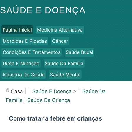
SAÚDE E DOENÇA
Página Inicial
Medicina Alternativa
Mordidas E Picadas
Câncer
Condições E Tratamentos
Saúde Bucal
Dieta E Nutrição
Saúde Da Família
Indústria Da Saúde
Saúde Mental
Saúde Pública E Segurança
Cirurgias E Procedimentos
Casa
| |
Saúde E Doença
> |
Saúde Da
Saúde
Família
|
Saúde Da Criança
Como tratar a febre em crianças