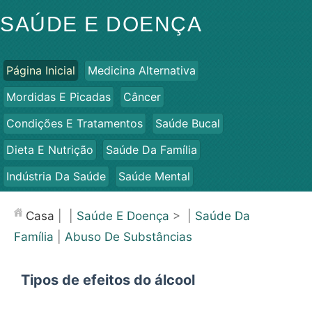
SAÚDE E DOENÇA
Página Inicial
Medicina Alternativa
Mordidas E Picadas
Câncer
Condições E Tratamentos
Saúde Bucal
Dieta E Nutrição
Saúde Da Família
Indústria Da Saúde
Saúde Mental
Saúde Pública E Segurança
Cirurgias E Procedimentos
Casa
| |
Saúde E Doença
> |
Saúde Da
Saúde
Família
|
Abuso De Substâncias
Tipos de efeitos do álcool