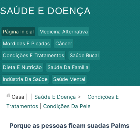
SAÚDE E DOENÇA
Página Inicial
Medicina Alternativa
Mordidas E Picadas
Câncer
Condições E Tratamentos
Saúde Bucal
Dieta E Nutrição
Saúde Da Família
Indústria Da Saúde
Saúde Mental
Saúde Pública E Segurança
Cirurgias E Procedimentos
Casa
| |
Saúde E Doença
> |
Condições E
Saúde
Tratamentos
|
Condições Da Pele
Porque as pessoas ficam suadas Palms