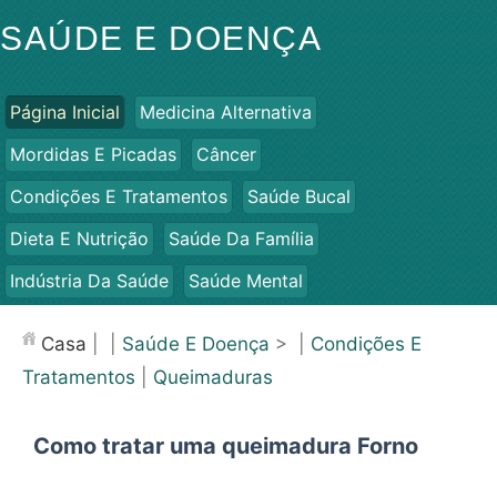
SAÚDE E DOENÇA
Página Inicial
Medicina Alternativa
Mordidas E Picadas
Câncer
Condições E Tratamentos
Saúde Bucal
Dieta E Nutrição
Saúde Da Família
Indústria Da Saúde
Saúde Mental
Saúde Pública E Segurança
Cirurgias E Procedimentos
Casa
| |
Saúde E Doença
> |
Condições E
Saúde
Tratamentos
|
Queimaduras
Como tratar uma queimadura Forno