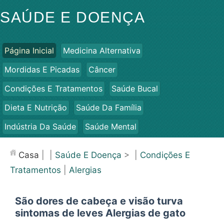
SAÚDE E DOENÇA
Página Inicial
Medicina Alternativa
Mordidas E Picadas
Câncer
Condições E Tratamentos
Saúde Bucal
Dieta E Nutrição
Saúde Da Família
Indústria Da Saúde
Saúde Mental
Saúde Pública E Segurança
Cirurgias E Procedimentos
Casa
| |
Saúde E Doença
> |
Condições E
Saúde
Tratamentos
|
Alergias
São dores de cabeça e visão turva
sintomas de leves Alergias de gato