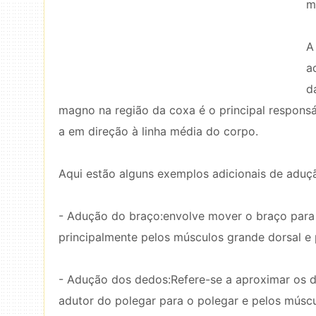
m
A
a
d
magno na região da coxa é o principal responsá
a em direção à linha média do corpo.
Aqui estão alguns exemplos adicionais de adu
- Adução do braço:envolve mover o braço para 
principalmente pelos músculos grande dorsal e p
- Adução dos dedos:Refere-se a aproximar os d
adutor do polegar para o polegar e pelos múscu