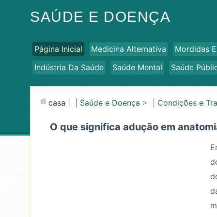
SAÚDE E DOENÇA
Página Inicial
Medicina Alternativa
Mordidas E
Indústria Da Saúde
Saúde Mental
Saúde Públi
casa
| |
Saúde e Doença
> |
Condições e Tr
O que significa adução em anatom
E
d
d
d
m