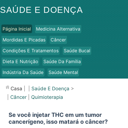
SAÚDE E DOENÇA
Página Inicial
Medicina Alternativa
Mordidas E Picadas
Câncer
Condições E Tratamentos
Saúde Bucal
Dieta E Nutrição
Saúde Da Família
Indústria Da Saúde
Saúde Mental
Saúde Pública E Segurança
Cirurgias E Procedimentos
Casa
| |
Saúde E Doença
>
Saúde
|
Câncer
|
Quimioterapia
Se você injetar THC em um tumor
cancerígeno, isso matará o câncer?