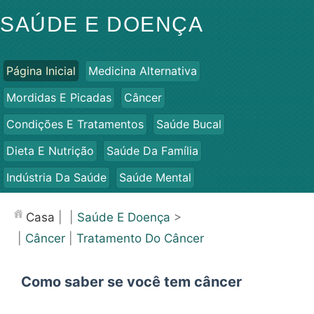
SAÚDE E DOENÇA
Página Inicial
Medicina Alternativa
Mordidas E Picadas
Câncer
Condições E Tratamentos
Saúde Bucal
Dieta E Nutrição
Saúde Da Família
Indústria Da Saúde
Saúde Mental
Saúde Pública E Segurança
Cirurgias E Procedimentos
Casa
| |
Saúde E Doença
>
Saúde
|
Câncer
|
Tratamento Do Câncer
Como saber se você tem câncer