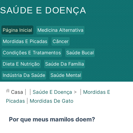
SAÚDE E DOENÇA
Página Inicial
Medicina Alternativa
Mordidas E Picadas
Câncer
Condições E Tratamentos
Saúde Bucal
Dieta E Nutrição
Saúde Da Família
Indústria Da Saúde
Saúde Mental
Saúde Pública E Segurança
Cirurgias E Procedimentos
Casa
| |
Saúde E Doença
> |
Mordidas E
Saúde
Picadas
|
Mordidas De Gato
Por que meus mamilos doem?