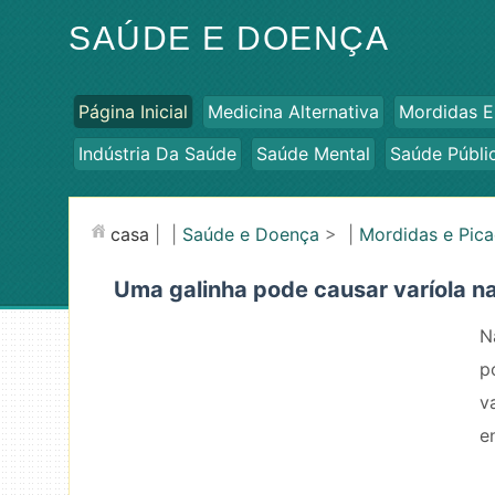
SAÚDE E DOENÇA
Página Inicial
Medicina Alternativa
Mordidas E
Indústria Da Saúde
Saúde Mental
Saúde Públi
casa
| |
Saúde e Doença
> |
Mordidas e Pic
Uma galinha pode causar varíola n
N
p
v
e