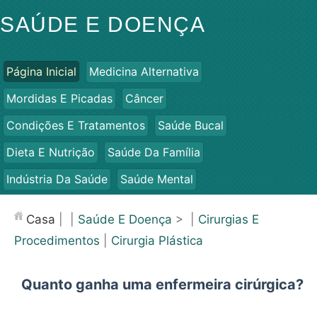
SAÚDE E DOENÇA
Página Inicial
Medicina Alternativa
Mordidas E Picadas
Câncer
Condições E Tratamentos
Saúde Bucal
Dieta E Nutrição
Saúde Da Família
Indústria Da Saúde
Saúde Mental
Saúde Pública E Segurança
Cirurgias E Procedimentos
Casa
| |
Saúde E Doença
> |
Cirurgias E
Saúde
Procedimentos
|
Cirurgia Plástica
Quanto ganha uma enfermeira cirúrgica?