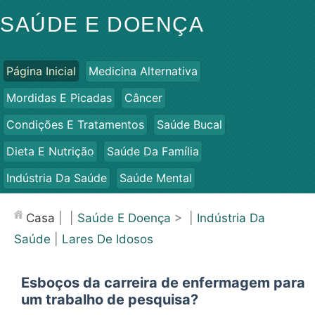
SAÚDE E DOENÇA
Página Inicial
Medicina Alternativa
Mordidas E Picadas
Câncer
Condições E Tratamentos
Saúde Bucal
Dieta E Nutrição
Saúde Da Família
Indústria Da Saúde
Saúde Mental
Saúde Pública E Segurança
Cirurgias E Procedimentos
Casa
| |
Saúde E Doença
> |
Indústria Da
Saúde
Saúde
|
Lares De Idosos
Esboços da carreira de enfermagem para
um trabalho de pesquisa?