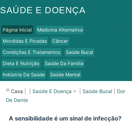
SAÚDE E DOENÇA
Página Inicial
Medicina Alternativa
Mordidas E Picadas
Câncer
Condições E Tratamentos
Saúde Bucal
Dieta E Nutrição
Saúde Da Família
Indústria Da Saúde
Saúde Mental
Saúde Pública E Segurança
Cirurgias E Procedimentos
Casa
| |
Saúde E Doença
> |
Saúde Bucal
|
Dor
Saúde
De Dente
A sensibilidade é um sinal de infecção?